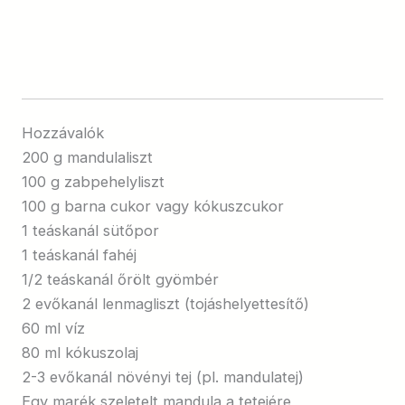
Hozzávalók
200 g mandulaliszt
100 g zabpehelyliszt
100 g barna cukor vagy kókuszcukor
1 teáskanál sütőpor
1 teáskanál fahéj
1/2 teáskanál őrölt gyömbér
2 evőkanál lenmagliszt (tojáshelyettesítő)
60 ml víz
80 ml kókuszolaj
2-3 evőkanál növényi tej (pl. mandulatej)
Egy marék szeletelt mandula a tetejére