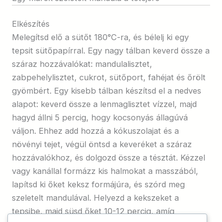
Elkészítés
Melegítsd elő a sütőt 180°C-ra, és bélelj ki egy
tepsit sütőpapírral. Egy nagy tálban keverd össze a
száraz hozzávalókat: mandulalisztet,
zabpehelylisztet, cukrot, sütőport, fahéjat és őrölt
gyömbért. Egy kisebb tálban készítsd el a nedves
alapot: keverd össze a lenmaglisztet vízzel, majd
hagyd állni 5 percig, hogy kocsonyás állagúvá
váljon. Ehhez add hozzá a kókuszolajat és a
növényi tejet, végül öntsd a keveréket a száraz
hozzávalókhoz, és dolgozd össze a tésztát. Kézzel
vagy kanállal formázz kis halmokat a masszából,
lapítsd ki őket keksz formájúra, és szórd meg
szeletelt mandulával. Helyezd a kekszeket a
tepsibe, majd süsd őket 10-12 percig, amíg